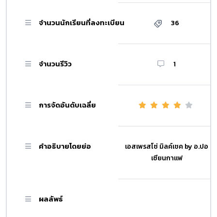
จำนวนนักเรียนที่ลงทะเบียน
36
จำนวนรีวิว
1
การจัดอันดับเฉลี่ย
คำอธิบายโดยย่อ
เอสเพรสโซ่ มิลค์เชค by อ.ปอ
เซียนกาแฟ
ผลลัพธ์