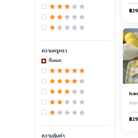
฿2
ความหรูหรา
ทั้งหมด
Ice
ชามะ
฿2
ความคุ้มค่า