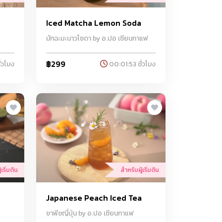
Iced Matcha Lemon Soda
มัทฉะมะนาวโซดา by อ.ปอ เซียนกาแฟ
฿299
่วโมง
00:01:53 ชั่วโมง
เริ่มต้น
สำหรับผู้เริ่มต้น
Japanese Peach Iced Tea
ชาพีชญี่ปุ่น by อ.ปอ เซียนกาแฟ