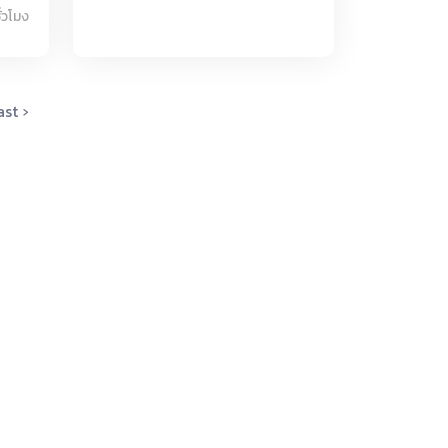
่วโมง
รรค์
ภาพดี
า
ffee
ast ›