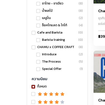
ชาไทย - ชาเขียว
(8)
Cha
น้ำผลไม้
(8)
เมนูปั่น
(2)
ธุรก
แข่ง
ช็อคโกแลต & โกโก้
(4)
ร้านช
Cafe and Barista
(0)
จนถึ
฿3
Barista training
(0)
สำเร
เมนูท
CHAMU x COFFEE CRAFT
(8)
และกา
Introduce
(2)
หมาย
The Process
(5)
Craf
Special Offer
(1)
สำหร
ความนิยม
ทั้งหมด
Cha