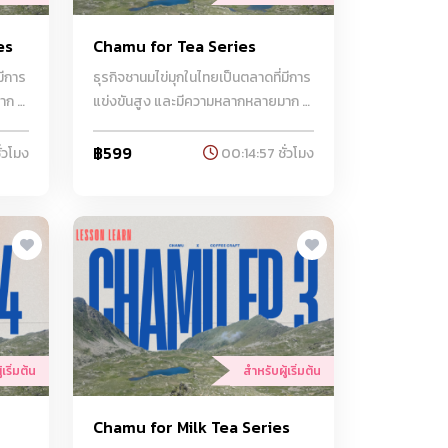
es
Chamu for Tea Series
มีการ
ธุรกิจชานมไข่มุกในไทยเป็นตลาดที่มีการ
ก มี
แข่งขันสูง และมีความหลากหลายมาก มี
่นไป
ร้านชานมไข่มุกตั้งแต่แบรนด์ท้องถิ่นไป
จนถึงแบรนด์ระดับนานาชาติ ความ
฿599
่วโมง
00:14:57 ชั่วโมง
รรค์
สำเร็จในธุรกิจนี้มาจากการสร้างสรรค์
ภาพดี
เมนูที่แปลกใหม่ การใช้วัตถุดิบคุณภาพดี
า
และการตลาดที่เข้าถึงกลุ่มลูกค้าเป้า
ffee
หมายอย่างมีประสิทธิภาพ ทาง Coffee
Craft ได้คัดสรรคุณภาพที่ดีที่สุด
สำหรับลูกค้า
เริ่มต้น
สำหรับผู้เริ่มต้น
Chamu for Milk Tea Series