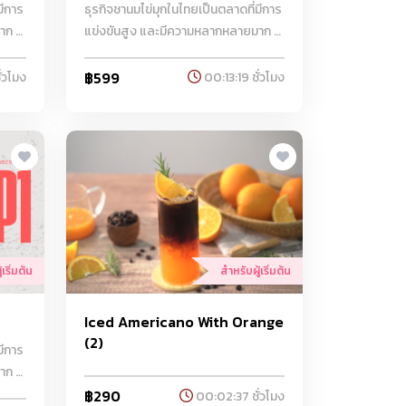
มีการ
ธุรกิจชานมไข่มุกในไทยเป็นตลาดที่มีการ
ก มี
แข่งขันสูง และมีความหลากหลายมาก มี
่นไป
ร้านชานมไข่มุกตั้งแต่แบรนด์ท้องถิ่นไป
จนถึงแบรนด์ระดับนานาชาติ ความ
฿599
่วโมง
00:13:19 ชั่วโมง
รรค์
สำเร็จในธุรกิจนี้มาจากการสร้างสรรค์
ภาพดี
เมนูที่แปลกใหม่ การใช้วัตถุดิบคุณภาพดี
า
และการตลาดที่เข้าถึงกลุ่มลูกค้าเป้า
ffee
หมายอย่างมีประสิทธิภาพ ทาง Coffee
Craft ได้คัดสรรคุณภาพที่ดีที่สุด
สำหรับลูกค้า
เริ่มต้น
สำหรับผู้เริ่มต้น
Iced Americano With Orange
(2)
มีการ
ก มี
่นไป
฿290
00:02:37 ชั่วโมง