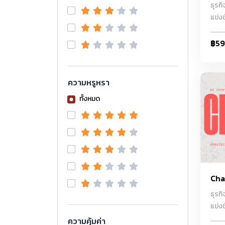
ธุรก
แข่ง
ร้านช
จนถึ
฿5
สำเร
เมนูท
และกา
ความหรูหรา
หมาย
ทั้งหมด
Craf
สำหร
Cha
ธุรก
แข่ง
ร้านช
ความคุ้มค่า