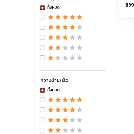
จนถึ
฿3
ทั้งหมด
สำเร
เมนูท
และกา
หมาย
Craf
สำหร
ความง่าย/เร็ว
ทั้งหมด